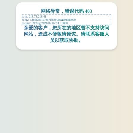
网络异常，错误代码 403
x-ip:
216.73.216.41
x-ray:
53bf8288197a871b3943daa99a6d9059
x-time:
09/Aug/2026:02:07:14 +0800
亲爱的客户，您所在的地区暂不支持访问
网站，造成不便敬请原谅。请联系客服人
员以获取协助。